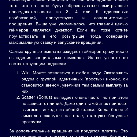
того, что на поле будут образовываться выигрышные
последовательности из 3, 4 или 5 одинаковых
изображений, присутствуют и дополнительные
поощрения. Выше уже упоминалось, что главной целью
геймеров является джекпот. Если вы тоже хотите
поучаствовать в его розыгрыше, тогда совершите
максимальную ставку и запускайте вращения.
Самые крупные выплаты ожидают геймеров сразу после
выпадения специальных символов. Их вы узнаете по
соответствующим надписям:
Wild. Может появляться в любом ряду. Оказавшись
рядом с группой идентичных (простых) иконок, он
становится звеном, увеличив тем самым выплату за
них;
Scatter (Bonus) выпадает очень часто, но при этом
не зависит от линий. Даже один такой знак принесет
выигрыш, исходя из общей ставки. Когда более 2
символов окажутся на поле, стартуют бонусные
прокрутки.
За дополнительные вращения не придется платить. Это
сделает казино, а выплаты за новые цепочки будут по