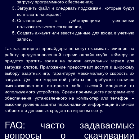
загрузку программного обеспечения;
Загрузить файл и следовать подсказкам, которые будут
всплывать на экране;
Согласиться с действующими условиями
пользовательского соглашения;
Создать аккаунт или ввести данные для входа в учетную
запись.
Так как интернет-провайдеры не могут оказывать влияние на
работу предустановленной версии онлайн-клуба, геймеру не
придется тратить время на поиски актуальных зеркал для
загрузки слотов. Приложение предоставит доступ к широкому
выбору азартных игр, гарантируя максимальную скорость их
запуска. Для его корректной работы не требуется наличие
высокоскоростного интернета либо высокой мощности от
используемого устройства. Среди преимуществ программного
обеспечения, установленного на компьютер или телефон, –
высокий уровень защиты персональной информации в личном
кабинете и денежных средств на игровом счету.
FAQ: часто задаваемые
вопросы о скачивании