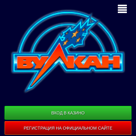
ВХОД В КАЗИНО
РЕГИСТРАЦИЯ НА ОФИЦИАЛЬНОМ САЙТЕ