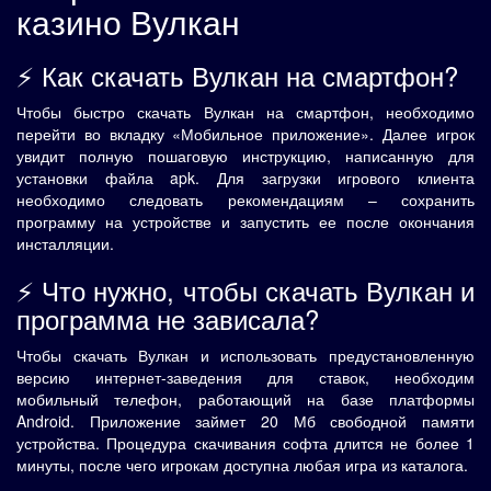
казино Вулкан
⚡ Как скачать Вулкан на смартфон?
Чтобы быстро скачать Вулкан на смартфон, необходимо
перейти во вкладку «Мобильное приложение». Далее игрок
увидит полную пошаговую инструкцию, написанную для
установки файла apk. Для загрузки игрового клиента
необходимо следовать рекомендациям – сохранить
программу на устройстве и запустить ее после окончания
инсталляции.
⚡ Что нужно, чтобы скачать Вулкан и
программа не зависала?
Чтобы скачать Вулкан и использовать предустановленную
версию интернет-заведения для ставок, необходим
мобильный телефон, работающий на базе платформы
Android. Приложение займет 20 Мб свободной памяти
устройства. Процедура скачивания софта длится не более 1
минуты, после чего игрокам доступна любая игра из каталога.