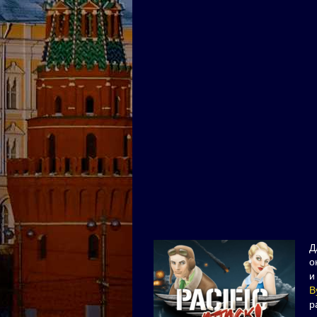
Д
о
и
В
р