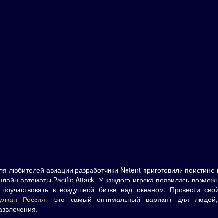
ля любителей авиации разработчики Netent приготовили поистине
нлайн автоматы Pacific Attack. У каждого игрока появилась возмож
 поучаствовать в воздушной битве над океаном. Провести свой
улкан Россия
– это самый оптимальный вариант для людей,
азвлечения.