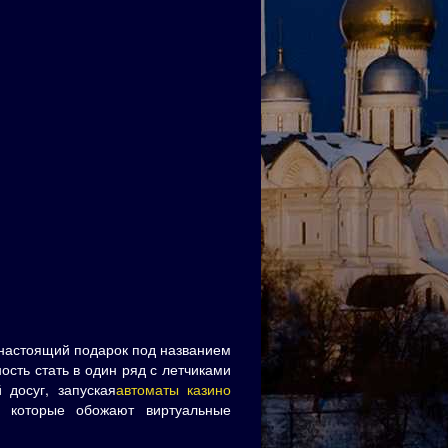
 настоящий подарок под названием
ность стать в один ряд с летчиками
 досуг, запуская
автоматы казино
 которые обожают виртуальные