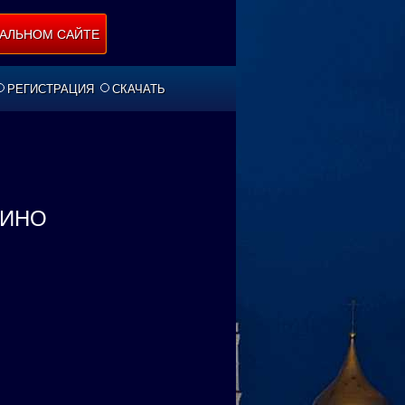
ИАЛЬНОМ САЙТЕ
РЕГИСТРАЦИЯ
СКАЧАТЬ
ЗИНО