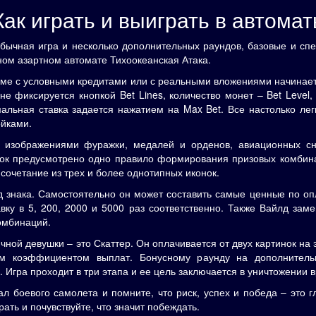
Как играть и выиграть в автома
бычная игра и несколько дополнительных раундов, базовые и сп
ном азартном автомате Тихоокеанская Атака.
ме с условными кредитами или с реальными вложениями начинает
не фиксируется кнопкой Bet Lines, количество монет – Bet Level
мальная ставка задается нажатием на Max Bet. Все настолько легк
ойками.
изображениями фуражки, медалей и орденов, авиационных сн
нок предусмотрено одно правило формирования призовых комбина
сочетание из трех и более однотипных иконок.
д знака. Самостоятельно он может составить самые ценные по опла
вку в 5, 200, 2000 и 5000 раз соответственно. Также Вайлд зам
омбинаций.
ой девушки – это Скаттер. Он оплачивается от двух картинок на э
м коэффициентом выплат. Бонусному раунду на дополнитель
Игра проходит в три этапа и ее цель заключается в уничтожении 
л боевого самолета и помните, что риск, успех и победа – это 
рать и почувствуйте, что значит побеждать.