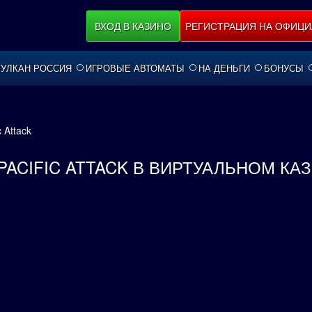
ВХОД В КАЗИНО
РЕГИСТРАЦИЯ НА ОФИЦ
ВУЛКАН РОССИЯ
ИГРОВЫЕ АВТОМАТЫ
НА ДЕНЬГИ
БОНУСЫ
c Attack
PACIFIC ATTACK В ВИРТУАЛЬНОМ КА