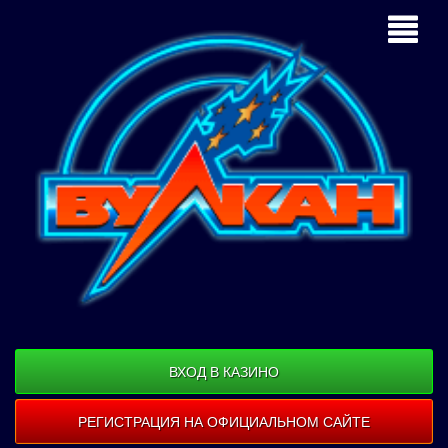
ВХОД В КАЗИНО
РЕГИСТРАЦИЯ НА ОФИЦИАЛЬНОМ САЙТЕ