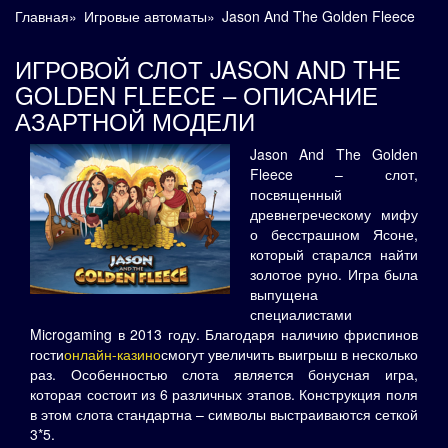
Главная
»
Игровые автоматы
»
Jason And The Golden Fleece
ИГРОВОЙ СЛОТ JASON AND THE
GOLDEN FLEECE – ОПИСАНИЕ
АЗАРТНОЙ МОДЕЛИ
Jason And The Golden
Fleece – слот,
посвященный
древнегреческому мифу
о бесстрашном Ясоне,
который старался найти
золотое руно. Игра была
выпущена
специалистами
Microgaming в 2013 году. Благодаря наличию фриспинов
гости
онлайн-казино
смогут увеличить выигрыш в несколько
раз. Особенностью слота является бонусная игра,
которая состоит из 6 различных этапов. Конструкция поля
в этом слота стандартна – символы выстраиваются сеткой
3*5.