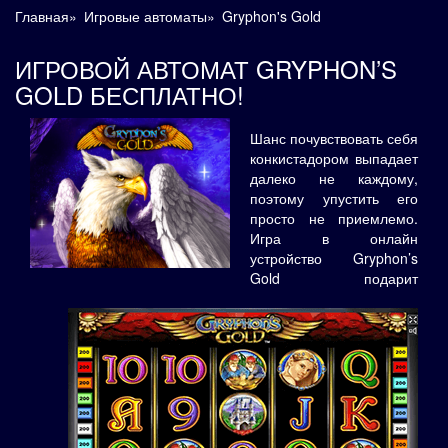
Главная
»
Игровые автоматы
»
Gryphon's Gold
ИГРОВОЙ АВТОМАТ GRYPHON’S
GOLD БЕСПЛАТНО!
Шанс почувствовать себя
конкистадором выпадает
далеко не каждому,
поэтому упустить его
просто не приемлемо.
Игра в онлайн
устройство Gryphon’s
Gold подарит