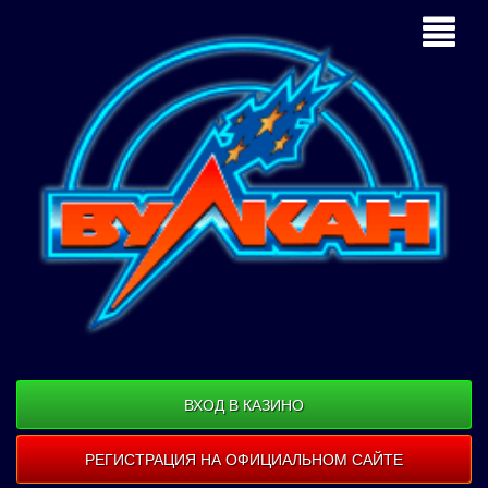
ВХОД В КАЗИНО
РЕГИСТРАЦИЯ НА ОФИЦИАЛЬНОМ САЙТЕ