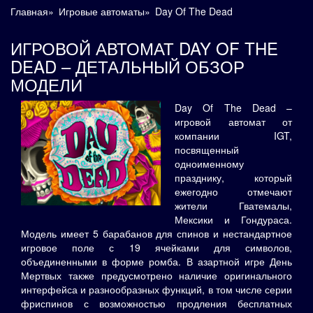
Главная
»
Игровые автоматы
»
Day Of The Dead
ИГРОВОЙ АВТОМАТ DAY OF THE
DEAD – ДЕТАЛЬНЫЙ ОБЗОР
МОДЕЛИ
Day Of The Dead –
игровой автомат от
компании IGT,
посвященный
одноименному
празднику, который
ежегодно отмечают
жители Гватемалы,
Мексики и Гондураса.
Модель имеет 5 барабанов для спинов и нестандартное
игровое поле с 19 ячейками для символов,
объединенными в форме ромба. В азартной игре День
Мертвых также предусмотрено наличие оригинального
интерфейса и разнообразных функций, в том числе серии
фриспинов с возможностью продления бесплатных