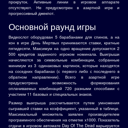
прокруток. Активные линии в игровом аппарате
отсутствуют. Не предусмотрен в азартной игре и
прогрессивный джекпот.
Основной раунд игры
Видеослот оборудован 5 барабанами для спинов, а на
кон в игре День Мертвых принимаются ставки, кратные
пятидесяти. Максимум на одно вращение допускается 2
500 кредитов заданного игроком номинала. Выигрыши
начисляются за символьные комбинации, собранные
минимум из 3 одинаковых картинок, которые находятся
на соседних барабанах (с первого либо с последнего в
обратном направлении). Всего в азартной игре
предусмотрена возможность формирования
оплачиваемых комбинаций 720 разными способами с
участием 11 базовых и специальных знаков.
Размер выигрыша рассчитывается путем умножения
сыгравшей ставки на коэффициент, указанный в таблице.
Максимальный множитель заявлен производителем
программного обеспечения на отметке х1000. Показатель
отдачи в игровом автомате Day Of The Dead варьируется