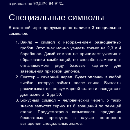
в диапазоне 92,52%-94,91%.
Специальные символы
В азартной игре предусмотрено наличие 3 специальных
символов.
Вайлд – символ с изображением разноцветных
гробов. Этот знак можно увидеть только на 2,3 и 4
барабанах. Дикий символ не принимает участия в
образовании комбинаций, но способен заменить в
оплачиваемом ряду базовые картинки для
завершения призовой цепочки.
Скаттер – сахарный череп. Будет оплачен в любой
ячейке, которую займет после спина. Выплаты
рассчитываются по суммарной ставке и находятся в
диапазоне от 2 до 50.
Бонусный символ – человеческий череп. 5 таких
знаков запустят серию из 8 вращений по текущей
ставке. Предусмотрена возможность продления
бесплатных прокруток в случае повторного
выпадения специальных знаков.