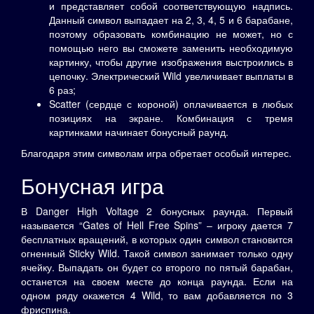
и представляет собой соответствующую надпись.
Данный символ выпадает на 2, 3, 4, 5 и 6 барабане,
поэтому образовать комбинацию не может, но с
помощью него вы сможете заменить необходимую
картинку, чтобы другие изображения выстроились в
цепочку. Электрический Wild увеличивает выплаты в
6 раз;
Scatter (сердце с короной) оплачивается в любых
позициях на экране. Комбинация с тремя
картинками начинает бонусный раунд.
Благодаря этим символам игра обретает особый интерес.
Бонусная игра
В Danger High Voltage 2 бонусных раунда. Первый
называется “Gates of Hell Free Spins” – игроку дается 7
бесплатных вращений, в которых один символ становится
огненный Sticky Wild. Такой символ занимает только одну
ячейку. Выпадать он будет со второго по пятый барабан,
останется на своем месте до конца раунда. Если на
одном ряду окажется 4 Wild, то вам добавляется по 3
фриспина.