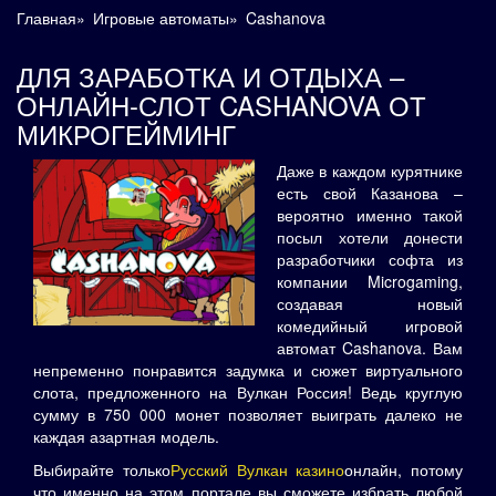
Главная
»
Игровые автоматы
»
Cashanova
ДЛЯ ЗАРАБОТКА И ОТДЫХА –
ОНЛАЙН-СЛОТ CASHANOVA ОТ
МИКРОГЕЙМИНГ
Даже в каждом курятнике
есть свой Казанова –
вероятно именно такой
посыл хотели донести
разработчики софта из
компании Microgaming,
создавая новый
комедийный игровой
автомат Cashanova. Вам
непременно понравится задумка и сюжет виртуального
слота, предложенного на Вулкан Россия! Ведь круглую
сумму в 750 000 монет позволяет выиграть далеко не
каждая азартная модель.
Выбирайте только
Русский Вулкан казино
онлайн, потому
что именно на этом портале вы сможете избрать любой