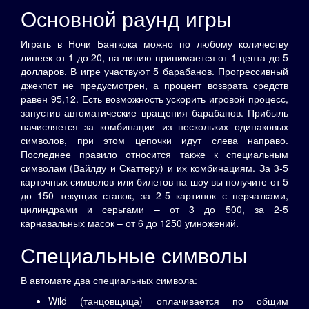
Основной раунд игры
Играть в Ночи Бангкока можно по любому количеству
линеек от 1 до 20, на линию принимается от 1 цента до 5
долларов. В игре участвуют 5 барабанов. Прогрессивный
джекпот не предусмотрен, а процент возврата средств
равен 95,12. Есть возможность ускорить игровой процесс,
запустив автоматические вращения барабанов. Прибыль
начисляется за комбинации из нескольких одинаковых
символов, при этом цепочки идут слева направо.
Последнее правило относится также к специальным
символам (Вайлду и Скаттеру) и их комбинациям. За 3-5
карточных символов или билетов на шоу вы получите от 5
до 150 текущих ставок, за 2-5 картинок с перчатками,
цилиндрами и серьгами – от 3 до 500, за 2-5
карнавальных масок – от 6 до 1250 умножений.
Специальные символы
В автомате два специальных символа:
Wild (танцовщица) оплачивается по общим